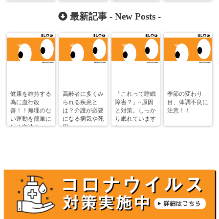
か~
最新記事 -
New Posts
-
健康を維持する
高齢者に多くみ
「これって睡眠
季節の変わり
為に血行改
られる疾患と
障害？」~原因
目、体調不良に
善！！無理のな
は？介護が必要
と対策。しっか
注意！！
い運動を簡単に
になる病気や死
り眠れています
行う方法を
因
か~