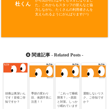
がら気が付けば早くも５才になりまし
杜くん
た。これからもスタッフの皆んなと協
力しながら、たくさんの利用者さんを
支えられるようにがんばります(^^)
関連記事 -
Related Posts
-
頭痛は奥深いん
季節の変わり
「これって睡眠
運動しないリス
です！皆様ご存
目、体調不良に
障害？」~原因
ク、ご存知です
知ですか？
注意！！
と対策。しっか
か？
り眠れています